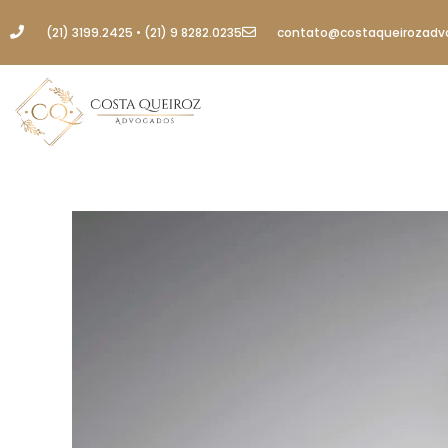
(21) 3199.2425 • (21) 9 8282.0235
contato@costaqueirozadv