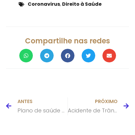
Coronavirus
,
Direito à Saúde
Compartilhe nas redes
ANTES
PRÓXIMO
Plano de saúde deve pagar R$ 12 mil por insistir em negar exame de glaucoma a paciente
Acidente de Trânsito:Após sofrer traumatismo craniano em acidente, motociclista será indenizado no Litoral