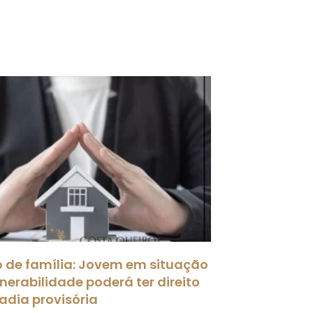
to de família: Jovem em situação
nerabilidade poderá ter direito
adia provisória