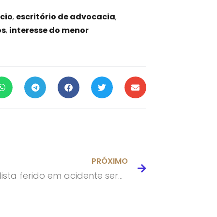
cio
,
escritório de advocacia
,
os
,
interesse do menor
PRÓXIMO
Motociclista ferido em acidente será indenizado em R$ 50 mil