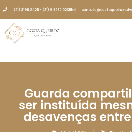
(21) 3199.2425 • (21) 9 8282.0235
contato@costaqueirozadv
Guarda comparti
ser instituída me
desavenças entre