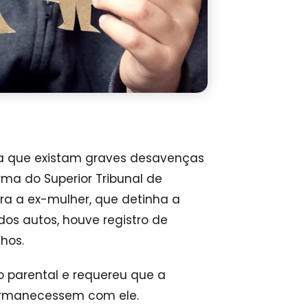
da que existam graves desavenças
rma do Superior Tribunal de
tra a ex-mulher, que detinha a
dos autos, houve registro de
lhos.
o parental e requereu que a
ermanecessem com ele.