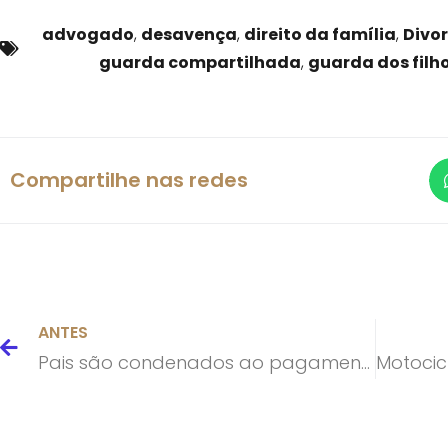
advogado
,
desavença
,
direito da família
,
Divor
guarda compartilhada
,
guarda dos filh
Compartilhe nas redes
ANTES
Pais são condenados ao pagamento de multa por filho faltar às aulas