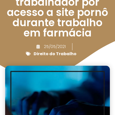
trabalhador por
acesso a site pornô
durante trabalho
em farmácia
25/05/2021
Direito do Trabalho