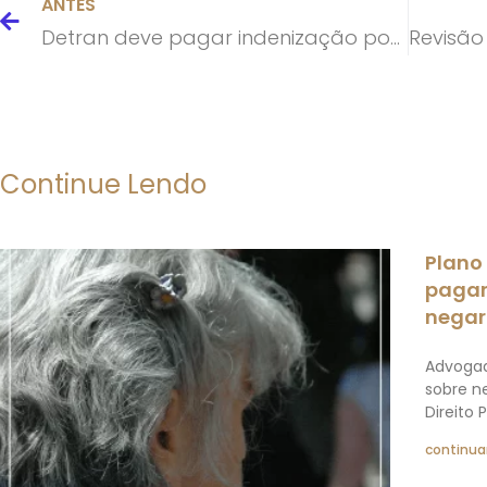
ANTES
Detran deve pagar indenização por atraso na entrega da CNH
Continue Lendo
Plano
pagar
negar
Advogad
sobre n
Direito 
continuar