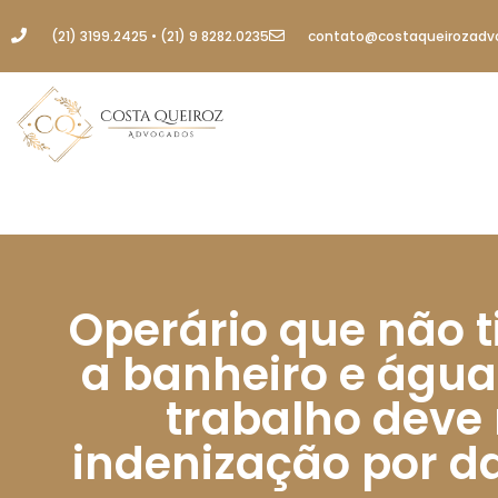
(21) 3199.2425 • (21) 9 8282.0235
contato@costaqueirozadv
Operário que não 
a banheiro e água
trabalho deve
indenização por d