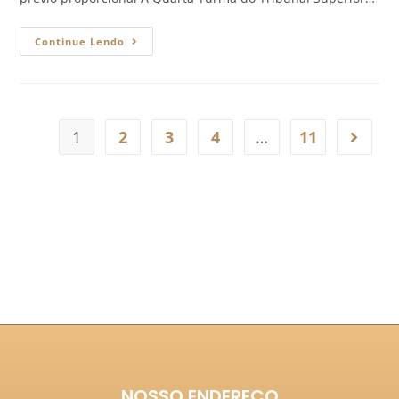
Continue Lendo
1
2
3
4
…
11
NOSSO ENDEREÇO