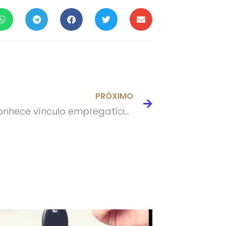
PRÓXIMO
Juiz reconhece vínculo empregatício entre Uber e motorista