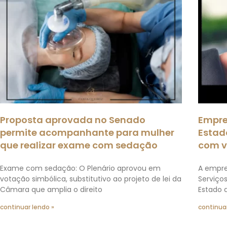
Proposta aprovada no Senado
Empre
permite acompanhante para mulher
Estad
que realizar exame com sedação
com v
Exame com sedação: O Plenário aprovou em
A empre
votação simbólica, substitutivo ao projeto de lei da
Serviços
Câmara que amplia o direito
Estado d
continuar lendo »
continuar