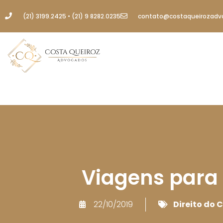
(21) 3199.2425 • (21) 9 8282.0235
contato@costaqueirozadv
Viagens para 
22/10/2019
Direito do