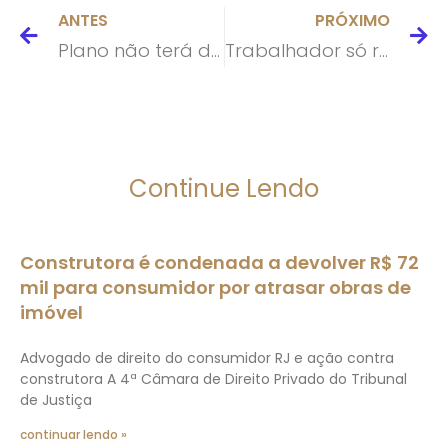
ANTES
PRÓXIMO
Plano não terá de indenizar por não fornecer medicamento registrado após morte de paciente
Trabalhador só responde por honorários de perícia que for designada após reforma trabalhista
Continue Lendo
Construtora é condenada a devolver R$ 72
mil para consumidor por atrasar obras de
imóvel
Advogado de direito do consumidor RJ e ação contra
construtora A 4ª Câmara de Direito Privado do Tribunal
de Justiça
continuar lendo »