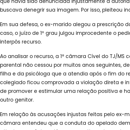
que havia sido denunciada injustamente a autorida
buscava denegrir sua imagem. Por isso, pleiteou i
Em sua defesa, o ex-marido alegou a prescrição da
caso, o juízo de 1º grau julgou improcedente o ped
interpôs recurso.
Ao analisar o recurso, a 1ª câmara Cível do TJ/MS 
parental não cessou por muitos anos seguintes, 
filha e da psicóloga que a atendia após o fim do r
colegiado ficou comprovada a violação direta e in
de promover e estimular uma relação positiva e h
outro genitor.
Em relação às acusações injustas feitas pelo ex-ma
câmara entendeu que a conduta do apelado demo