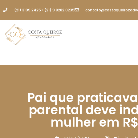
(21) 3199.2425 • (21) 9 8282.0235
contato@costaqueirozadv
Pai que praticav
parental deve in
mulher em R$