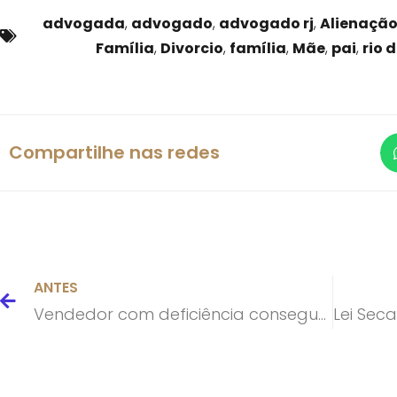
advogada
,
advogado
,
advogado rj
,
Alienação
Família
,
Divorcio
,
família
,
Mãe
,
pai
,
rio 
Compartilhe nas redes
ANTES
Vendedor com deficiência consegue na Justiça benefício previdenciário