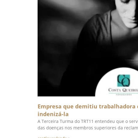
Empresa que demitiu trabalhadora 
indenizá-la
A Terceira Turma do TRT11 entendeu que o serv
das doenças nos membros superiores da recla