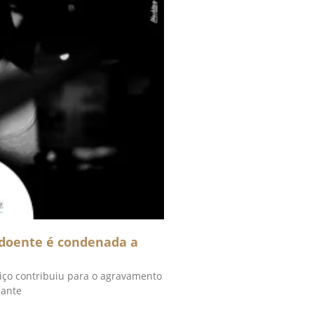
doente é condenada a
iço contribuiu para o agravamento
mante