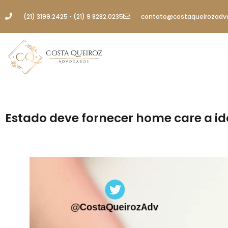
(21) 3199.2425 • (21) 9 8282.0235
contato@costaqueirozadv
Estado deve fornecer home care a i