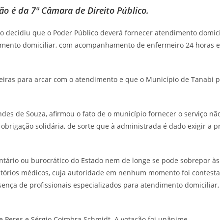
ão é da 7ª Câmara de Direito Público.
ulo decidiu que o Poder Público deverá fornecer atendimento domici
amento domiciliar, com acompanhamento de enfermeiro 24 horas e t
ceiras para arcar com o atendimento e que o Município de Tanabi p
des de Souza, afirmou o fato de o município fornecer o serviço não
obrigação solidária, de sorte que à administrada é dado exigir a 
rio ou burocrático do Estado nem de longe se pode sobrepor às 
latórios médicos, cuja autoridade em nenhum momento foi contest
sença de profissionais especializados para atendimento domiciliar,
Peres e Sérgio Coimbra Schmidt. A votação foi unânime.