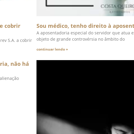
e cobrir
Sou médico, tenho direito à aposent
A aposentadoria especial do servidor que atua e
objeto de grande controvérsia no âmbito do
rev S.A. a cobrir
continuar lendo »
ria, não há
 alienação