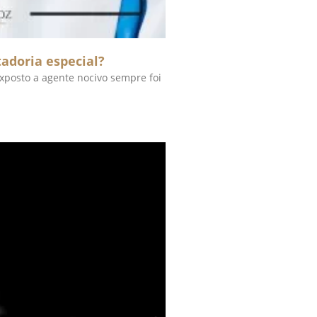
adoria especial?
xposto a agente nocivo sempre foi