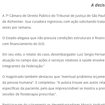
A decis
A 7ª Câmara de Direito Público do Tribunal de Justiça de São Pa
de Alzheimer. Sua curadora ingressou com ação solicitando trat
vezes por semana.
O Estado alegava que não possuía condições estruturais e finan
com financiamento do SUS.
Em seu voto, o relator do caso, desembargador Luiz Sergio Fernan
atuação no campo das ações e serviços relativos à saúde envolve 
integrantes da Federação.”
O magistrado também destacou que “eventual problema orçamentá
da pessoa humana”. E completou: “A autora trouxe aos autos re
específicas da paciente, pelo que imprescindível se mostra a pre
sessões de fisioterapia prescritas”.
Participaram do julgamento os desembargadores Moacir Andrade 