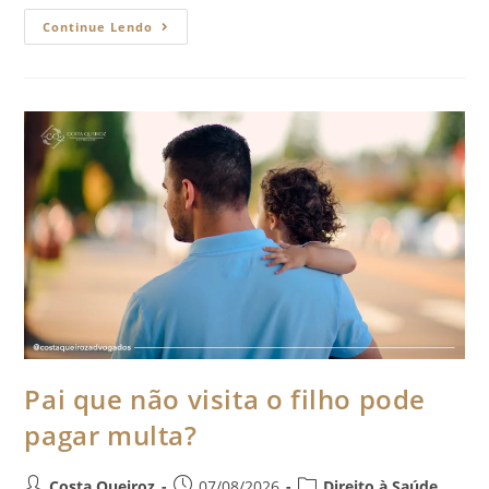
Continue Lendo
Pai que não visita o filho pode
pagar multa?
Costa Queiroz
07/08/2026
Direito à Saúde