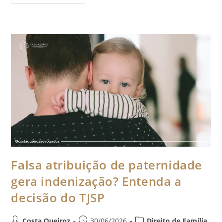
Falsa atribuição de paternidade
gera indenização? Entenda a
decisão do TJSP
Costa Queiroz
30/06/2026
Direito de Família