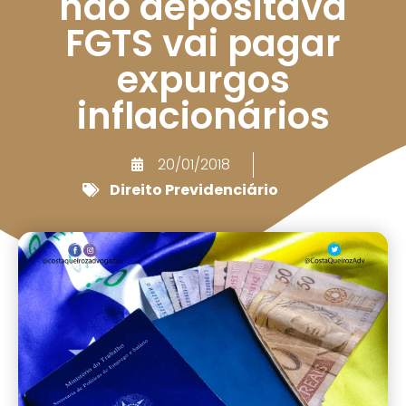
não depositava
FGTS vai pagar
expurgos
inflacionários
20/01/2018
Direito Previdenciário