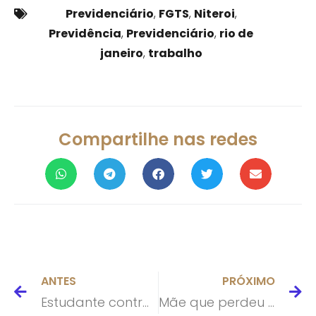
Previdenciário
,
FGTS
,
Niteroi
,
Previdência
,
Previdenciário
,
rio de
janeiro
,
trabalho
Compartilhe nas redes
ANTES
PRÓXIMO
Estudante contratada como menor aprendiz vai ter todos os direitos à estabilidade à gestante
Mãe que perdeu guarda não obtém sub-rogação para seguir com execução de alimentos